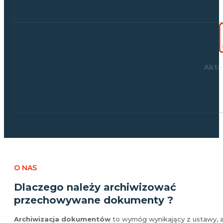
Akta
O NAS
Dlaczego należy archiwizować
przechowywane dokumenty ?
Archiwizacja dokumentów
to wymóg wynikający z ustawy, 